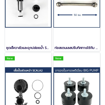
ชุดเช็ควาล์วและจุกปล่อยน้ำ SCALA2
ท่อสเตนเลสปรับทิศทางใช้กับ SCALA2 ยาว 50 ซม. (1 เส้น)
New
New