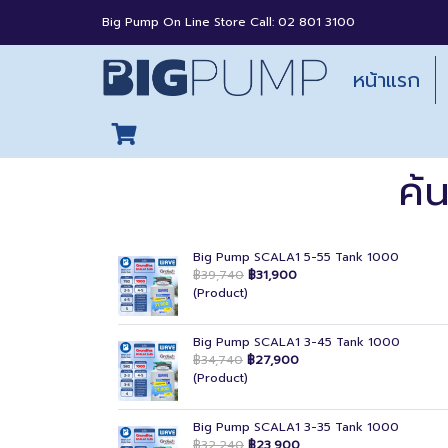
Big Pump On Line Store Call: 02 801 3100
หน้าแรก
ค้
Big Pump SCALA1 5-55 Tank 1000
฿39,740
฿31,900
(Product)
Big Pump SCALA1 3-45 Tank 1000
฿34,740
฿27,900
(Product)
Big Pump SCALA1 3-35 Tank 1000
฿32,240
฿23,900