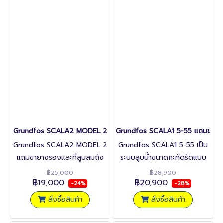
Grundfos SCALA2 MODEL 2
Grundfos SCALA1 5-55 แถมขารอ
Grundfos SCALA2 MODEL 2
Grundfos SCALA1 5-55 เป็น
แถมขายางรองและที่สูบลมถัง
ระบบสูบน้ำขนาดกะทัดรัดแบบ
แรงดัน
all-in-one แบบไม่ต้องล่อน้ำ
฿25,000
฿28,900
฿19,000
฿20,900
พร้อมกับอุปกรณ์ครบชุด ที่
-24%
-28%
ออกแบบสำหรับการเพิ่มแรงดัน
สั่งซื้อสินค้า
สั่งซื้อสินค้า
น้ำในการใช้งานบ้านเรือนและงาน
พาณิชย์ขนาดเบา เช่น การรดน้ำ