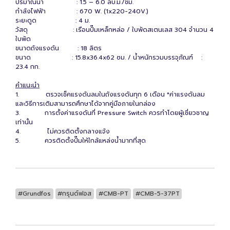
ปริมาณน้ำ : 1.5 – 6.0 ลบ.ม./ชม.
กำลังไฟฟ้า : 670 W. (1x220-240V.)
ระยะดูด : 4 ม.
วัสดุ : เรือนปั๊มเหล็กหล่อ / ใบพัดสเตนเลส 304 จำนวน 4
ใบพัด
ขนาดถังแรงดัน : 18 ลิตร
ขนาด : 15.8x36.4x62 ซม. / น้ำหนักรวมบรรจุภัณฑ์ :
23.4 กก.
คำแนะนำ
1. ตรวจเช็คแรงดันลมในถังแรงดันทุก 6 เดือน *ค่าแรงดันลม
และวิธีการเติมสามารถศึกษาได้จากคู่มือภายในกล่อง
3. การตั้งค่าแรงดันที่ Pressure Switch ควรทำโดยผู้เชี่ยวชาญ
เท่านั้น
4. ไม่ควรติดตั้งกลางแจ้ง
5. ควรติดตั้งปั๊มให้ใกล้แหล่งน้ำมากที่สุด
#Grundfos
#กรุนด์ฟอส
#CMB-PT
#CMB-5-37PT