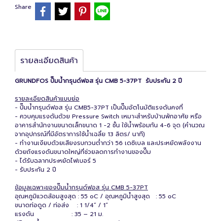
Share
รายละเอียดสินค้า
GRUNDFOS ปั๊มน้ำกรุนด์ฟอส รุ่น CMB 5-37PT รับประกัน 2 ปี
รายละเอียดสินค้าแบบย่อ
- ปั๊มน้ำกรุนด์ฟอส รุ่น CMB5-37PT เป็นปั๊มอัตโนมัติแรงดันคงที่
- ควบคุมแรงดันด้วย Pressure Switch เหมาะสำหรับบ้านพักอาศัย หรือ
อาคารสำนักงานขนาดเล็กขนาด 1 -2 ชั้น ใช้น้ำพร้อมกัน 4-6 จุด (คำนวณ
จากอุปกรณ์ที่มีอัตราการใช้น้ำเฉลี่ย 13 ลิตร/ นาที)
- ทำงานเงียบด้วยเสียงรบกวนต่ำกว่า 56 เดซิเบล และประหยัดพลังงาน
ด้วยถังแรงดันขนาดใหญ่ที่ช่วยลดการทำงานของปั๊ม
- ได้รับฉลากประหยัดไฟเบอร์ 5
- รับประกัน 2 ปี
ข้อมูลเฉพาะของปั๊มน้ำกรุนด์ฟอส รุ่น CMB 5-37PT
อุณหภูมิแวดล้อมสูงสุด : 55 oC / อุณหภูมิน้ำสูงสุด : 55 oC
ขนาดท่อดูด / ท่อส่ง : 1 1/4” / 1”
แรงดัน : 35 – 21 ม.